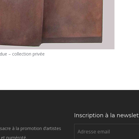
due – collection privée
Inscription à la newslet
sacre à la promotion d’artistes
né et numéroté.